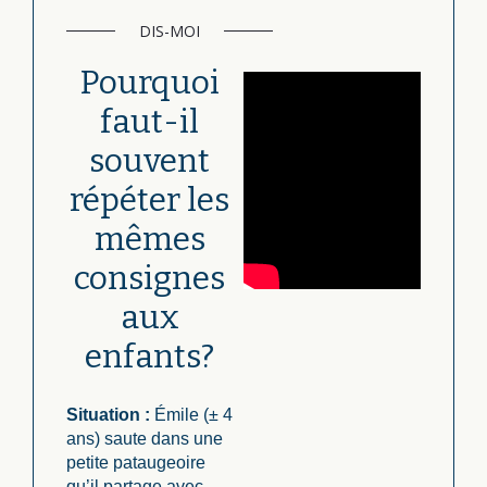
DIS-MOI
Pourquoi
faut-il
souvent
répéter les
mêmes
consignes
aux
enfants?
Situation :
Émile (± 4
ans) saute dans une
petite pataugeoire
qu’il partage avec