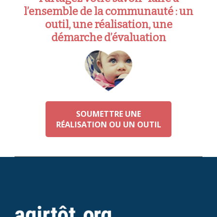
l’ensemble de la communauté : un
outil, une réalisation, une
démarche d’évaluation
SOUMETTRE UNE
RÉALISATION OU UN OUTIL