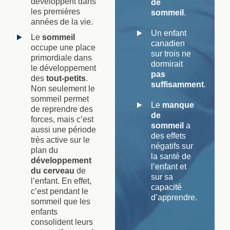
développent dans
de
les premières
sommeil
.
années de la vie.
Un enfant
Le
sommeil
canadien
occupe une place
sur trois ne
primordiale dans
dormirait
le développement
pas
des
tout-petits
.
suffisamment
.
Non seulement le
sommeil permet
Le
manque
de reprendre des
de
forces, mais c’est
sommeil
a
aussi une période
des effets
très active sur le
négatifs sur
plan du
la santé de
développement
l’enfant et
du cerveau
de
sur sa
l’enfant. En effet,
capacité
c’est pendant le
d’apprendre.
sommeil que les
enfants
consolident leurs