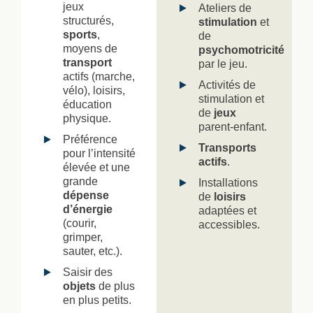
jeux
Ateliers de
structurés,
stimulation
et
sports
,
de
moyens de
psychomotricité
transport
par le jeu.
actifs (marche,
Activités de
vélo), loisirs,
stimulation et
éducation
de
jeux
physique.
parent-enfant.
Préférence
Transports
pour l’intensité
actifs
.
élevée et une
grande
Installations
dépense
de
loisirs
d’énergie
adaptées et
(courir,
accessibles.
grimper,
sauter, etc.).
Saisir des
objets
de plus
en plus petits.