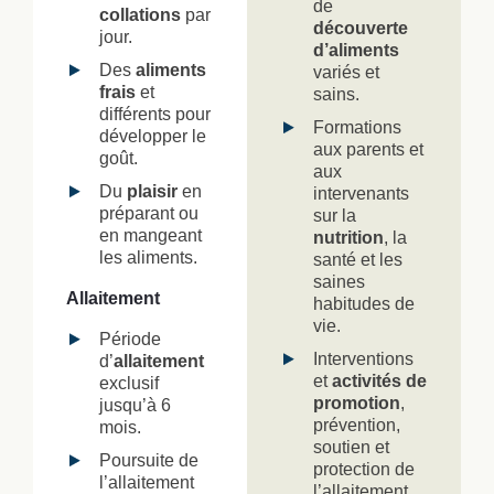
de
collations
par
découverte
jour.
d’aliments
Des
aliments
variés et
frais
et
sains.
différents pour
Formations
développer le
aux parents et
goût.
aux
Du
plaisir
en
intervenants
préparant ou
sur la
en mangeant
nutrition
, la
les aliments.
santé et les
saines
Allaitement
habitudes de
vie.
Période
Interventions
d’
allaitement
et
activités de
exclusif
promotion
,
jusqu’à 6
prévention,
mois.
soutien et
Poursuite de
protection de
l’allaitement
l’allaitement