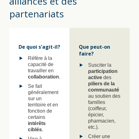
alliances et des
partenariats
De quoi s'agit-il?
Que peut-on
faire?
Réfère à la
capacité de
Susciter la
travailler en
participation
collaboration
.
active
des
piliers de la
Se fait
communauté
généralement
au soutien des
sur un
familles
territoire et en
(coiffeur,
fonction de
épicier,
certains
pharmacien,
intérêts
etc.).
ciblés
.
Créer une
Vise à