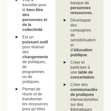
banque de
travailler pour
personnes
le
bien-être
ressources
.
des
personnes et
Développer
de la
des
collectivité
.
campagnes
de
Est un
sensibilisation
puissant outil
et
pour réaliser
d’
éducation
des
publique
.
changements
de politiques,
Créer et
de
participer à
programmes
une
table de
ou de
concertation
.
pratiques.
Créer des
Permet de
communautés
réunir et de
de pratiques
transformer
intersectorielles
les ressources
sur des
pour qu’elles
thématiques