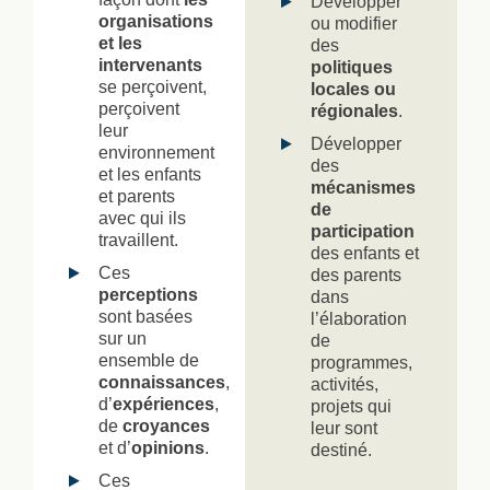
Développer
organisations
ou modifier
et les
des
intervenants
politiques
se perçoivent,
locales ou
perçoivent
régionales
.
leur
Développer
environnement
des
et les enfants
mécanismes
et parents
de
avec qui ils
participation
travaillent.
des enfants et
Ces
des parents
perceptions
dans
sont basées
l’élaboration
sur un
de
ensemble de
programmes,
connaissances
,
activités,
d’
expériences
,
projets qui
de
croyances
leur sont
et d’
opinions
.
destiné.
Ces