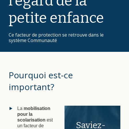
l’égard de la
petite enfance
Ce facteur de protection se retrouve dans le
système Communauté
Pourquoi est-ce
important?
La
mobilisation
pour la
scolarisation
est
Saviez-
un facteur de