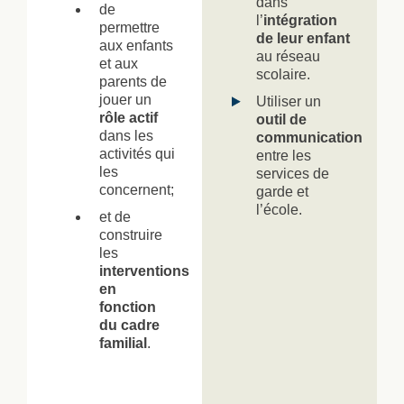
dans
de
l’
intégration
permettre
de leur enfant
aux enfants
au réseau
et aux
scolaire.
parents de
jouer un
Utiliser un
rôle actif
outil de
dans les
communication
activités qui
entre les
les
services de
concernent;
garde et
l’école.
et de
construire
les
interventions
en
fonction
du cadre
familial
.