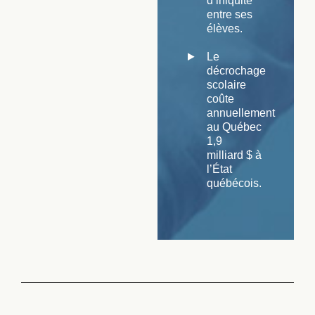
d’iniquité
entre ses
élèves.
Le
décrochage
scolaire
coûte
annuellement
au Québec
1,9
milliard $ à
l’État
québécois.