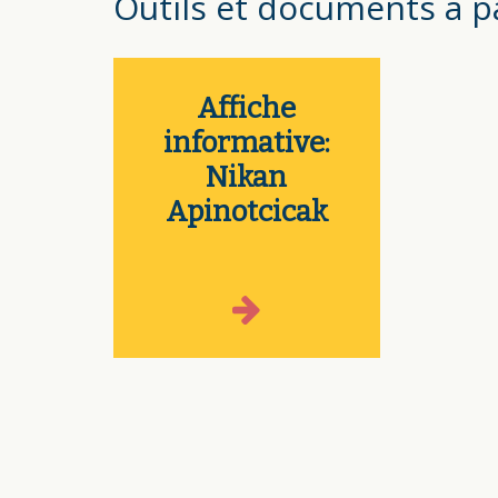
Outils et documents à p
Affiche
informative:
Nikan
Apinotcicak