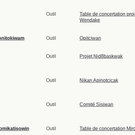
Outil
Table de concertation proj
Wendake
monitokiwam
Outil
Opitciwan
Outil
Projet Nid8baskwak
Outil
Nikan Apinotcicak
Outil
Comité Sisiwan
romikatisowin
Outil
Table de concertation Mir