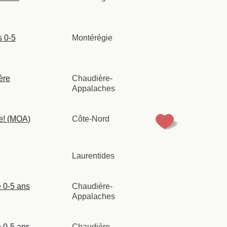
s 0-5
Montérégie
ère
Chaudière-
Appalaches
e! (MOA)
Côte-Nord
Laurentides
 0-5 ans
Chaudière-
Appalaches
 0-5 ans
Chaudière-