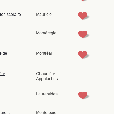
tion scolaire
Mauricie
Montérégie
e de
Montréal
ère
Chaudière-
Appalaches
Laurentides
urent
Montérégie