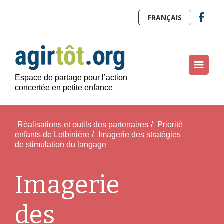
FRANÇAIS
Espace de partage pour l’action
concertée en petite enfance
Réalisations et outils des partenaires
/
Priorité
enfants de Lotbinière
/
Imagerie des stratégies
de stimulation du langage
Imagerie
des