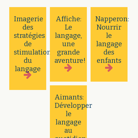
Imagerie
Affiche:
Napperon:
des
Le
Nourrir
stratégies
langage,
le
de
une
langage
stimulation
grande
des
du
aventure!
enfants
langage
Aimants:
Développer
le
langage
au