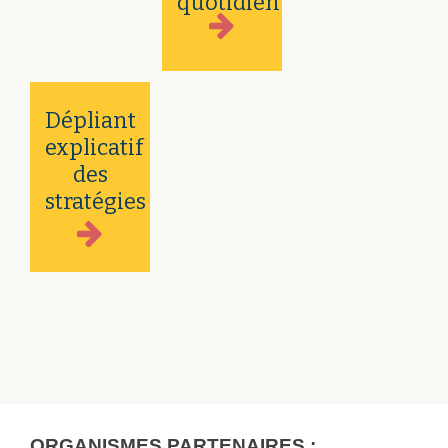
quotidien
Dépliant
explicatif
des
stratégies
ORGANISMES PARTENAIRES :