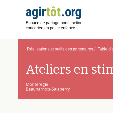
Espace de partage pour l’action
concertée en petite enfance
Réalisations et outils des partenaires
/
Table d'
Ateliers en st
Montérégie
Beauharnois-Salaberry