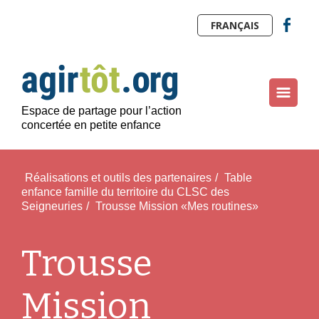
FRANÇAIS
Espace de partage pour l’action
concertée en petite enfance
Réalisations et outils des partenaires
/
Table
enfance famille du territoire du CLSC des
Seigneuries
/
Trousse Mission «Mes routines»
Trousse
Mission