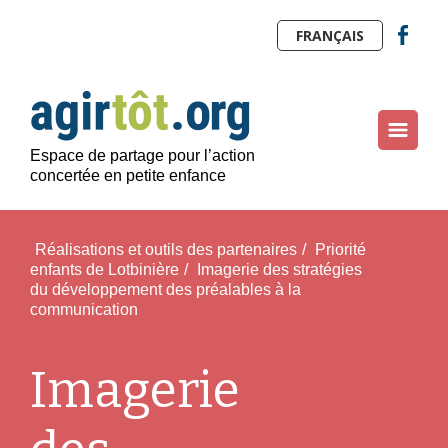
FRANÇAIS
Espace de partage pour l’action
concertée en petite enfance
Réalisations et outils des partenaires
/
Priorité
enfants de Lotbinière
/
Imagerie des stratégies
du développement des préalables à la
communication
Imagerie