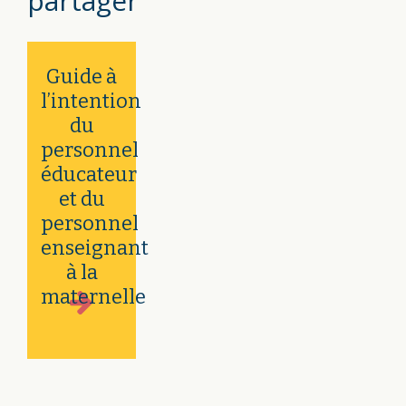
partager
Guide à
l’intention
du
personnel
éducateur
et du
personnel
enseignant
à la
maternelle