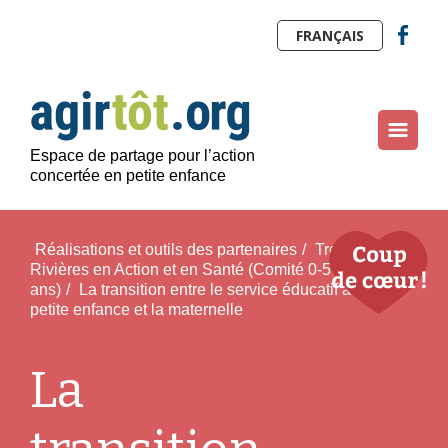
FRANÇAIS
Espace de partage pour l’action
concertée en petite enfance
Réalisations et outils des partenaires
/
Trois-
Rivières en Action et en Santé (Comité 0-5
ans)
/
La transition entre le service éducatif à la
petite enfance et la maternelle
La