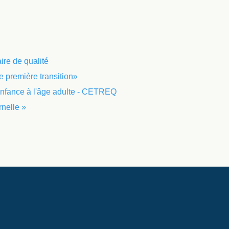
ire de qualité
e première transition»
e enfance à l'âge adulte - CETREQ
rnelle »