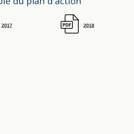
le du plan d'action
2017
2018