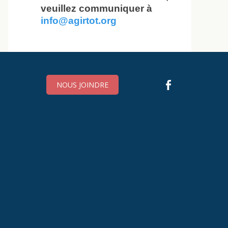
veuillez communiquer à
info@agirtot.org
NOUS JOINDRE